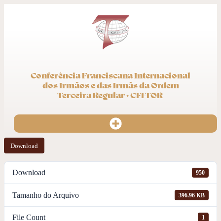
Conferência Franciscana Internacional
dos Irmãos e das Irmãs da Ordem
Terceira Regular · CFI-TOR
Download
Download
950
Tamanho do Arquivo
396.96 KB
File Count
1