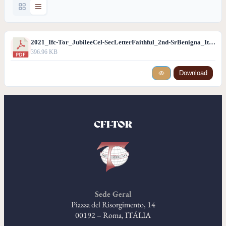
2021_Ifc-Tor_JubileeCel-SecLetterFaithful_2nd-SrBenigna_Ita.pdf
396.96 KB
Download
CFI-TOR
Sede Geral
Piazza del Risorgimento, 14
00192 – Roma, ITÁLIA