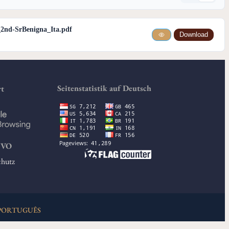
_2nd-SrBenigna_Ita.pdf
Download
Seitenstatistik auf Deutsch
rt
GVO
chutz
PORTUGUÊS