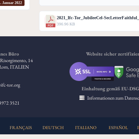
1. Januar 2022
2021_Ifc-Tor_JubileeCel-SecLetterFaithful
396.96 KB
nes Büro
Website sicher zertifizie
l Risorgimento, 14
 Rom, ITALIEN
ifc-tor.org
Einhaltung gemäß EU-DS
Informationen zum Datens
 3972 3521
FRANÇAIS
DEUTSCH
ITALIANO
ESPAÑOL