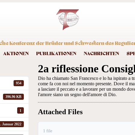
che Konferenz der Brüder und Schwestern des Regulier
AKTIONEN
PUBLIKATIONEN
NACHRICHTEN
SP
2a riflessione Consig
Dio ha chiamato San Francesco e lo ha ispirato a tr
come fa con noi nel momento presente. Dove il male,
954
a lasciare il peccato e a lavorare per un mondo dove 
l'amore siano un segno dell'amore di Dio.
396.96 KB
Attached Files
1
1. Januar 2022
1 file