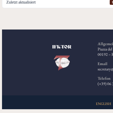
Zuletzt aktualisiert
Allgemei
IFK-TOR
Piazza de
00192 –
Email
secretary@
Telefon
(+39) 06
ENGLISH