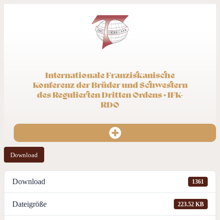
Internationale Franziskanische
Konferenz der Brüder und Schwestern
des Regulierten Dritten Ordens · IFK-
RDO
Download
Download
1361
Dateigröße
223.52 KB