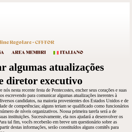
dine Regolare · CFI-TOR
NA
AREA MEMBRI
ITALIANO
r algumas atualizações
e diretor executivo
 nós nesta recente festa de Pentecostes, encher seus corações e suas
os escrevendo para comunicar algumas atualizações inerentes à
diversos candidatos, na maioria provenientes dos Estados Unidos e de
dade de competências; alguns teriam se qualificado como funcionários
mero de níveis organizativos. Nossa primeira tarefa será a de
as instituições. Sucessivamente, ela nos ajudará a desenvolver os
 Para tal fim, vocês receberão em breve um questionário sobre as
partir destas informações, serão constituídos alguns comitês para