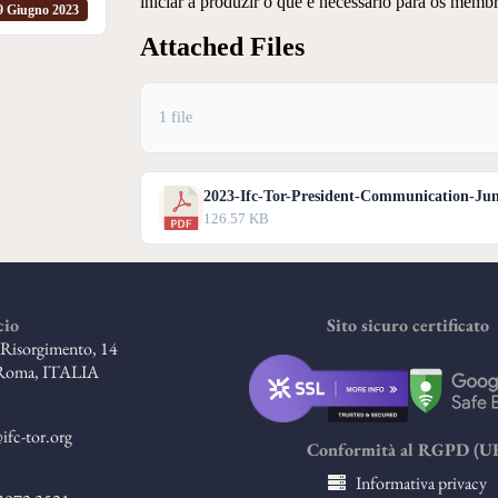
iniciar a produzir o que é necessário para os membr
9 Giugno 2023
Attached Files
1 file
2023-Ifc-Tor-President-Communication-Jun
126.57 KB
cio
Sito sicuro certificato
l Risorgimento, 14
Roma, ITALIA
ifc-tor.org
Conformità al RGPD (U
Informativa privacy