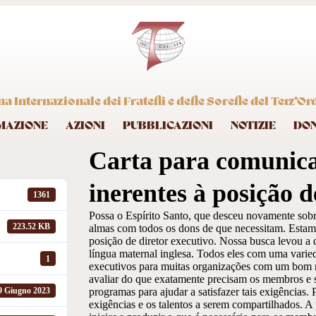
 Internazionale dei Fratelli e delle Sorelle del Terz’Or
MAZIONE
AZIONI
PUBBLICAZIONI
NOTIZIE
DO
Carta para comunica
inerentes à posição d
1361
Possa o Espírito Santo, que desceu novamente sobre
223.52 KB
almas com todos os dons de que necessitam. Estam
posição de diretor executivo. Nossa busca levou a 
língua maternal inglesa. Todos eles com uma varie
1
executivos para muitas organizações com um bom nú
avaliar do que exatamente precisam os membros e su
programas para ajudar a satisfazer tais exigências.
9 Giugno 2023
exigências e os talentos a serem compartilhados. A 