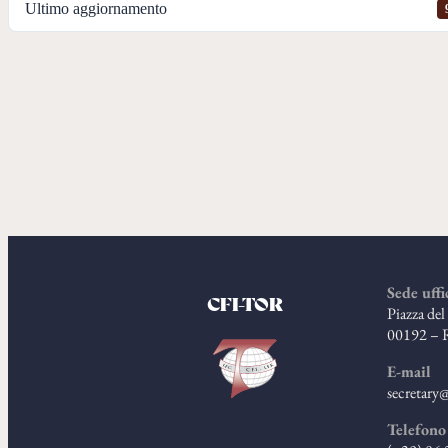
Ultimo aggiornamento
Sede uffi
CFI-TOR
Piazza de
00192 – 
E-mail
secretary@
Telefono