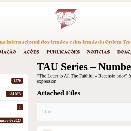
na Internacional dos Irmãos e das Irmãs da Ordem Terc
MAÇÃO
AÇÕES
PUBLICAÇÕES
NOTÍCIAS
DOAÇ
TAU Series – Number
“The Letter to All The Faithful – Recensio prior” 
expression
1570
Attached Files
1.81 MB
1
1 file
aneiro de 2023