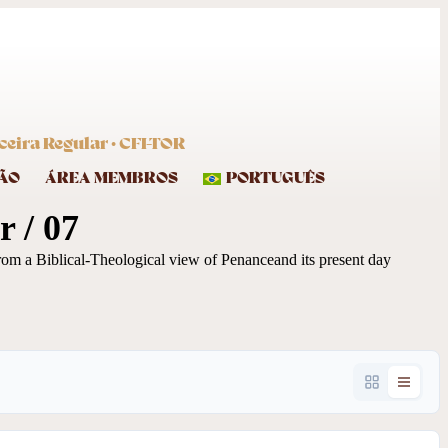
eira Regular · CFI-TOR
ÃO
ÁREA MEMBROS
PORTUGUÊS
 / 07
from a Biblical-Theological view of Penanceand its present day