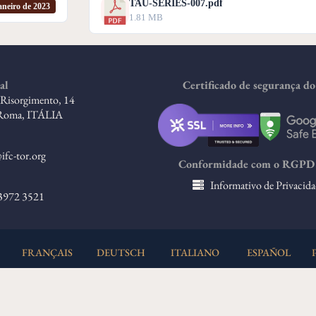
TAU-SERIES-007.pdf
aneiro de 2023
1.81 MB
al
Certificado de segurança do 
l Risorgimento, 14
Roma, ITÁLIA
ifc-tor.org
Conformidade com o RGPD 
Informativo de Privacida
 3972 3521
FRANÇAIS
DEUTSCH
ITALIANO
ESPAÑOL