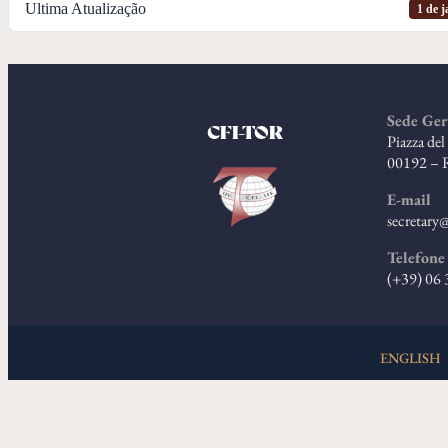
Ultima Atualização
1 de j
Sede Ger
CFI-TOR
Piazza de
00192 – 
E-mail
secretary@
Telefone
(+39) 06
ENGLISH